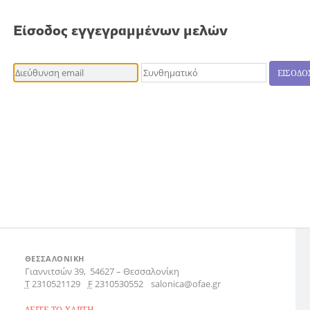
Είσοδος εγγεγραμμένων μελών
ΕΙΣΟΔΟ
ΘΕΣΣΑΛΟΝΙΚΗ
Γιαννιτσών 39,
54627
–
Θεσσαλονίκη
Τ
2310521129
F
2310530552
salonica@ofae.gr
ΔΕΙΤΕ ΤΟ ΧΑΡΤΗ