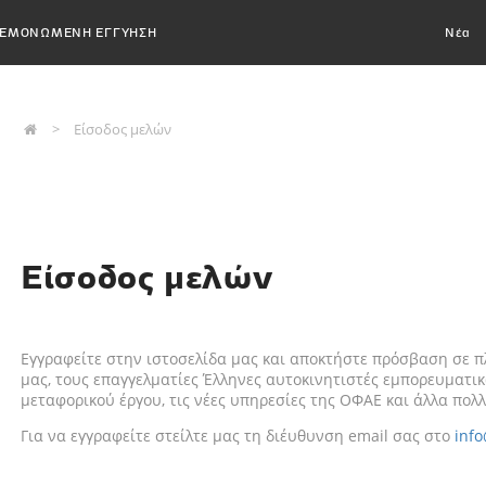
ΕΜΟΝΩΜΕΝΗ ΕΓΓΥΗΣΗ
Νέα
Είσοδος μελών
Είσοδος μελών
Εγγραφείτε στην ιστοσελίδα μας και αποκτήστε πρόσβαση σε π
μας, τους επαγγελματίες Έλληνες αυτοκινητιστές εμπορευματ
μεταφορικού έργου, τις νέες υπηρεσίες της ΟΦΑΕ και άλλα πολλ
Για να εγγραφείτε στείλτε μας τη διέυθυνση email σας στο
info