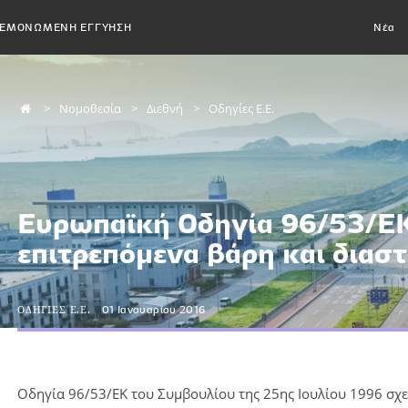
ΕΜΟΝΩΜΕΝΗ ΕΓΓΥΗΣΗ
Νέα
Νομοθεσία
Διεθνή
Οδηγίες Ε.Ε.
Ευρωπαϊκή Οδηγία 96/53/ΕΚ 
επιτρεπόμενα βάρη και διασ
ΟΔΗΓΙΕΣ Ε.Ε.
01 Ιανουαρίου 2016
Οδηγία 96/53/ΕΚ του Συμβουλίου της 25ης Ιουλίου 1996 σχετ