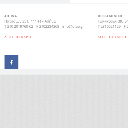
ΑΘΗΝΑ
ΘΕΣΣΑΛΟΝΙΚΗ
Πατησίων 351,
11144
–
Αθήνα
Γιαννιτσών 39,
5
Τ
210 2019760-62
F
2102284368
info@ofae.gr
Τ
2310521129
F
ΔΕΙΤΕ ΤΟ ΧΑΡΤΗ
ΔΕΙΤΕ ΤΟ ΧΑΡΤΗ
© 2026 - All rights reserved
Handcrafted by Radial