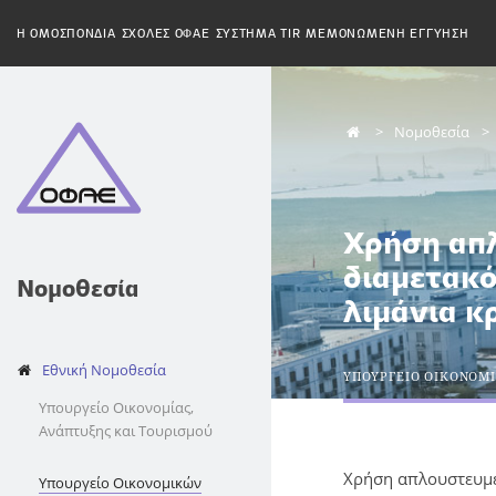
H ΟΜΟΣΠΟΝΔΙΑ
ΣΧΟΛΕΣ ΟΦΑΕ
ΣΥΣΤΗΜΑ TIR
ΜΕΜΟΝΩΜΕΝΗ ΕΓΓΥΗΣΗ
Νομοθεσία
Χρήση απλ
διαμετακό
Νομοθεσία
λιμάνια κ
Εθνική Νομοθεσία
ΥΠΟΥΡΓΕΙΟ ΟΙΚΟΝΟΜ
Υπουργείο Οικονομίας,
Ανάπτυξης και Τουρισμού
Χρήση απλουστευμέ
Υπουργείο Οικονομικών