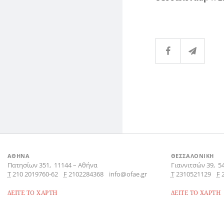
ΑΘΗΝΑ
ΘΕΣΣΑΛΟΝΙΚΗ
Πατησίων 351,
11144
–
Αθήνα
Γιαννιτσών 39,
5
Τ
210 2019760-62
F
2102284368
info@ofae.gr
Τ
2310521129
F
ΔΕΙΤΕ ΤΟ ΧΑΡΤΗ
ΔΕΙΤΕ ΤΟ ΧΑΡΤΗ