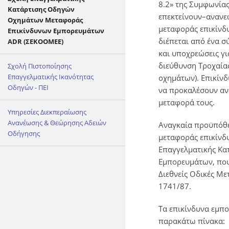
8.2» της Συμφωνία
Κατάρτισης Οδηγών
επεκτείνουν–ανανε
Οχημάτων Μεταφοράς
μεταφοράς επικίνδ
Επικίνδυνων Εμπορευμάτων
διέπεται από ένα σ
ADR (ΣΕΚΟΟΜΕΕ)
και υποχρεώσεις γι
διεύθυνση Τροχαίας
Σχολή Πιστοποίησης
Επαγγελματικής Ικανότητας
οχημάτων). Επικίνδ
Οδηγών - ΠΕΙ
να προκαλέσουν αν
μεταφορά τους.
Υπηρεσίες Διεκπεραίωσης
Ανανέωσης & Θεώρησης Αδειών
Αναγκαία προϋπόθε
Οδήγησης
μεταφοράς επικίνδ
Επαγγελματικής Κ
Εμπορευμάτων, που
Διεθνείς Οδικές Μ
1741/87.
Τα επικίνδυνα εμπο
παρακάτω πίνακα: