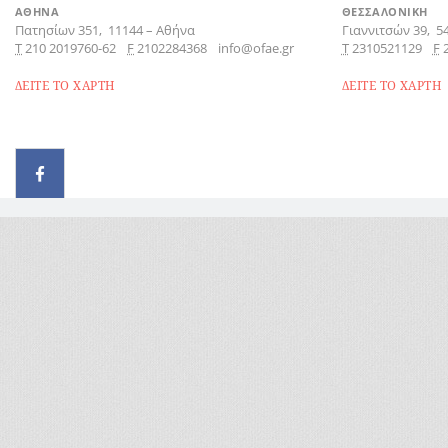
ΑΘΗΝΑ
ΘΕΣΣΑΛΟΝΙΚΗ
Πατησίων 351,
11144
–
Αθήνα
Γιαννιτσών 39,
5
Τ
210 2019760-62
F
2102284368
info@ofae.gr
Τ
2310521129
F
ΔΕΙΤΕ ΤΟ ΧΑΡΤΗ
ΔΕΙΤΕ ΤΟ ΧΑΡΤΗ
© 2026 - All rights reserved
Handcrafted by Radial