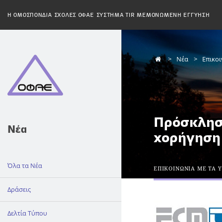
H ΟΜΟΣΠΟΝΔΙΑ
ΣΧΟΛΕΣ ΟΦΑΕ
ΣΥΣΤΗΜΑ TIR
ΜΕΜΟΝΩΜΕΝΗ ΕΓΓΥΗΣΗ
Νέα
Επικο
Πρόσκληση
Νέα
χορήγηση
Όλα τα Νέα
ΕΠΙΚΟΙΝΩΝΙΑ ΜΕ ΤΑ 
Δράσεις
Δελτία Τύπου