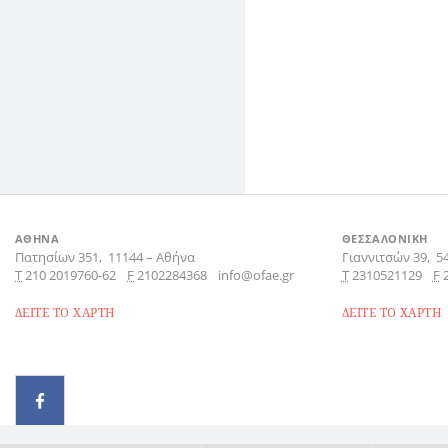
ΑΘΗΝΑ
ΘΕΣΣΑΛΟΝΙΚΗ
Πατησίων 351,
11144
–
Αθήνα
Γιαννιτσών 39,
5
Τ
210 2019760-62
F
2102284368
info@ofae.gr
Τ
2310521129
F
ΔΕΙΤΕ ΤΟ ΧΑΡΤΗ
ΔΕΙΤΕ ΤΟ ΧΑΡΤΗ