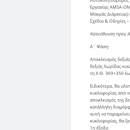
Αυτοκινητόδρομος Α
Εργασίας AMSA-OM-
Μακράς Διάρκειας)
Σχέδια & Οδηγίες – 
Κατεύθυνση προς 
A΄ Φάση:
Αποκλεισμός δεξιά
δεξιάς λωρίδας κυ
τη Χ.Θ. 369+350 έω
Ειδικότερα, θα υλο
κυκλοφορίας από τη
αποκλεισμός της δε
κατάλληλη διαμόρφ
αυτή να παραμείνει
κυκλοφορίας, θα ξε
1η έξοδο.