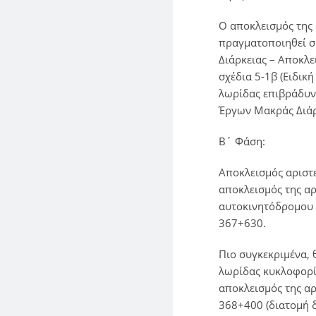
O αποκλεισμός της
πραγματοποιηθεί σ
Διάρκειας – Αποκλε
σχέδια 5-1β (Ειδι
λωρίδας επιβράδυνσ
Έργων Μακράς Διάρκ
Β΄ Φάση:
Αποκλεισμός αριστ
αποκλεισμός της α
αυτοκινητόδρομου 
367+630.
Πιο συγκεκριμένα, 
λωρίδας κυκλοφορία
αποκλεισμός της αρ
368+400 (διατομή 