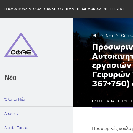
H ΟΜΟΣΠΟΝΔΙΑ
ΣΧΟΛΕΣ ΟΦΑΕ
ΣΥΣΤΗΜΑ TIR
ΜΕΜΟΝΩΜΕΝΗ ΕΓΓΥΗΣΗ
Νέα
Οδικέ
Προσωρινέ
Αυτοκινητ
εργασιών
Γεφυρών 1
Νέα
367+750)
Όλα τα Νέα
ΟΔΙΚΕΣ ΑΠΑΓΟΡΕΥΣΕΙ
Δράσεις
Δελτία Τύπου
Προσωρινές κυκλοφ