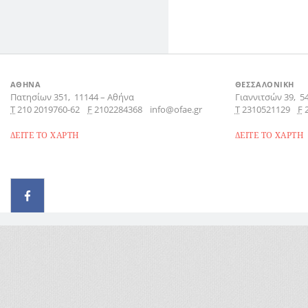
ΑΘΗΝΑ
ΘΕΣΣΑΛΟΝΙΚΗ
Πατησίων 351,
11144
–
Αθήνα
Γιαννιτσών 39,
5
Τ
210 2019760-62
F
2102284368
info@ofae.gr
Τ
2310521129
F
ΔΕΙΤΕ ΤΟ ΧΑΡΤΗ
ΔΕΙΤΕ ΤΟ ΧΑΡΤΗ
© 2026 - All rights reserved
Handcrafted by Radial