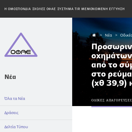
H ΟΜΟΣΠΟΝΔΙΑ
ΣΧΟΛΕΣ ΟΦΑΕ
ΣΥΣΤΗΜΑ TIR
ΜΕΜΟΝΩΜΕΝΗ ΕΓΓΥΗΣΗ
Νέα
Οδικέ
Προσωριν
οχημάτων
από το σ
στο ρεύμα
Νέα
(χθ 39,9) 
Όλα τα Νέα
ΟΔΙΚΕΣ ΑΠΑΓΟΡΕΥΣΕΙ
Δράσεις
Δελτία Τύπου