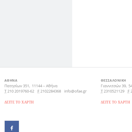
ΑΘΗΝΑ
ΘΕΣΣΑΛΟΝΙΚΗ
Πατησίων 351,
11144
–
Αθήνα
Γιαννιτσών 39,
5
Τ
210 2019760-62
F
2102284368
info@ofae.gr
Τ
2310521129
F
ΔΕΙΤΕ ΤΟ ΧΑΡΤΗ
ΔΕΙΤΕ ΤΟ ΧΑΡΤΗ