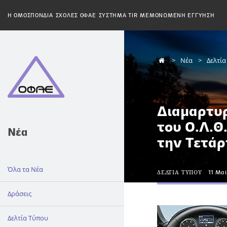
H ΟΜΟΣΠΟΝΔΙΑ
ΣΧΟΛΕΣ ΟΦΑΕ
ΣΥΣΤΗΜΑ TIR
ΜΕΜΟΝΩΜΕΝΗ ΕΓΓΥΗΣΗ
Νέα
Δελτί
Διαμαρτυ
του Ο.Λ.Θ
Νέα
την Τετάρ
Όλα τα Νέα
ΔΕΛΤΙΑ ΤΥΠΟΥ
11 Μα
Δράσεις
Δελτία Τύπου