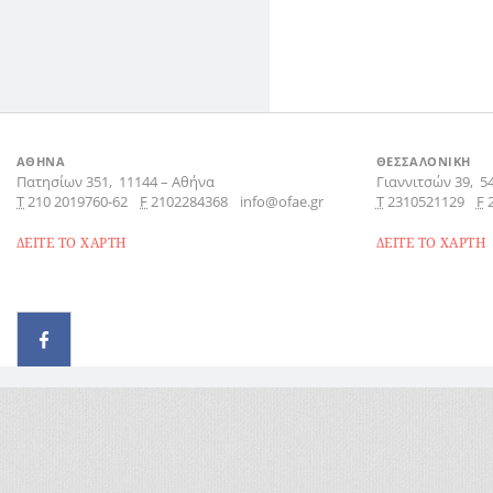
ΑΘΗΝΑ
ΘΕΣΣΑΛΟΝΙΚΗ
Πατησίων 351,
11144
–
Αθήνα
Γιαννιτσών 39,
5
Τ
210 2019760-62
F
2102284368
info@ofae.gr
Τ
2310521129
F
ΔΕΙΤΕ ΤΟ ΧΑΡΤΗ
ΔΕΙΤΕ ΤΟ ΧΑΡΤΗ
© 2026 - All rights reserved
Handcrafted by Radial