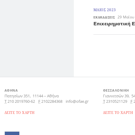
ΜΑΙΟΣ 2023
29 Μαΐου
ΕΚΔΗΛΩΣΕΙΣ
Επιχειρηματική 
ΑΘΗΝΑ
ΘΕΣΣΑΛΟΝΙΚΗ
Πατησίων 351,
11144
–
Αθήνα
Γιαννιτσών 39,
5
Τ
210 2019760-62
F
2102284368
info@ofae.gr
Τ
2310521129
F
ΔΕΙΤΕ ΤΟ ΧΑΡΤΗ
ΔΕΙΤΕ ΤΟ ΧΑΡΤΗ