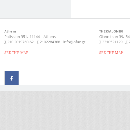
Athens
THESSALONIKI
Patission 351,
11144
–
Athens
Giannitson 39,
54
Τ
210 2019760-62
F
2102284368
info@ofae.gr
Τ
2310521129
F
SEE THE MAP
SEE THE MAP
© 2026 - All rights reserved
Handcrafted by Radial