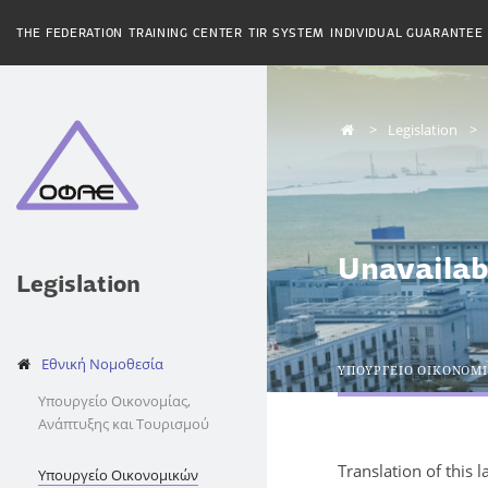
THE FEDERATION
TRAINING CENTER
TIR SYSTEM
INDIVIDUAL GUARANTEE
Legislation
Unavailab
Legislation
Εθνική Νομοθεσία
ΥΠΟΥΡΓΕΙΟ ΟΙΚΟΝΟΜ
Υπουργείο Οικονομίας,
Ανάπτυξης και Τουρισμού
Translation of this 
Υπουργείο Οικονομικών