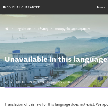
INDIVIDUAL GUARANTEE
News
Legislation
Εθνική
Υπουργείο Οικονομικών
Unavailable in this language
ΥΠΟΥΡΓΕΙΟ ΟΙΚΟΝΟΜΙΚΩΝ
16 January 2020
Translation of this law for this language does not exist. We ap