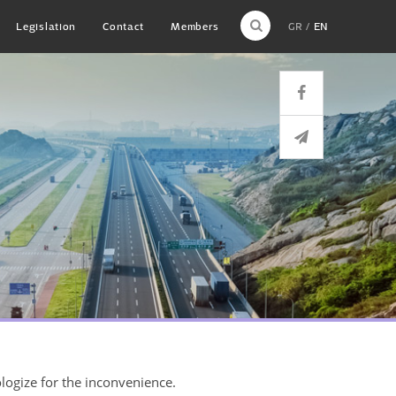
Legislation
Contact
Members
GR
EN
ologize for the inconvenience.