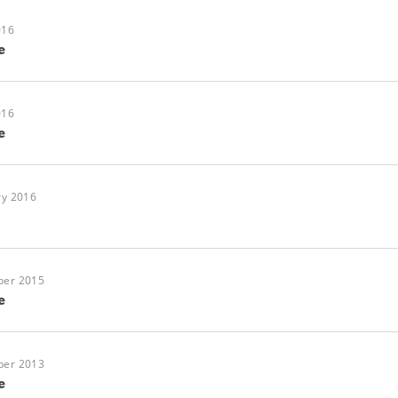
016
e
016
e
ry 2016
ber 2015
e
ber 2013
e