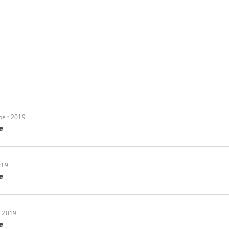
ber 2019
e
019
e
y 2019
e