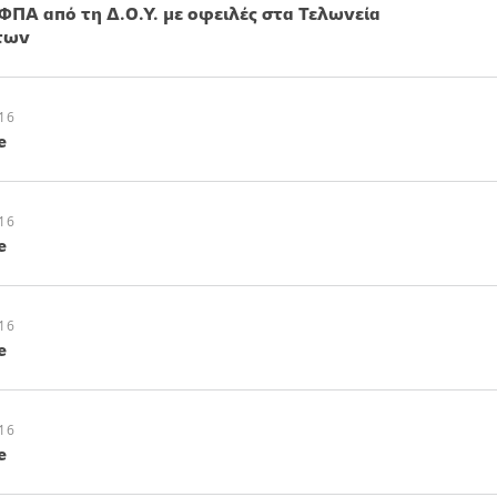
Α από τη Δ.Ο.Υ. με οφειλές στα Τελωνεία
των
16
e
16
e
16
e
16
e