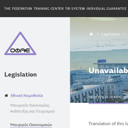
THE FEDERATION
TRAINING CENTER
TIR SYSTEM
INDIVIDUAL GUARANTEE
Legislation
Unavailab
Legislation
Εθνική Νομοθεσία
ΥΠΟΥΡΓΕΙΟ ΟΙΚΟΝΟΜ
Υπουργείο Οικονομίας,
Ανάπτυξης και Τουρισμού
Translation of this 
Υπουργείο Οικονομικών