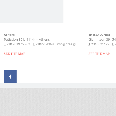
Athens
THESSALONIKI
Patission 351,
11144
–
Athens
Giannitson 39,
54
Τ
210 2019760-62
F
2102284368
info@ofae.gr
Τ
2310521129
F
SEE THE MAP
SEE THE MAP
© 2026 - All rights reserved
Handcrafted by Radial