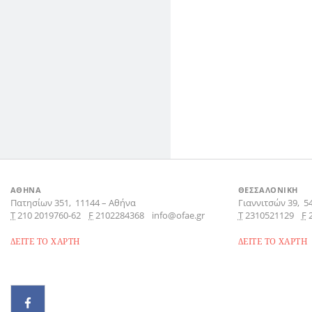
ΑΘΗΝΑ
ΘΕΣΣΑΛΟΝΙΚΗ
Πατησίων 351,
11144
–
Αθήνα
Γιαννιτσών 39,
5
Τ
210 2019760-62
F
2102284368
info@ofae.gr
Τ
2310521129
F
ΔΕΙΤΕ ΤΟ ΧΑΡΤΗ
ΔΕΙΤΕ ΤΟ ΧΑΡΤΗ