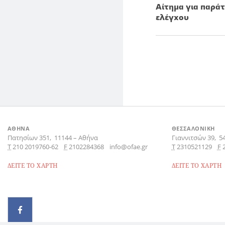
Aίτημα για παρά
ελέγχου
ΑΘΗΝΑ
ΘΕΣΣΑΛΟΝΙΚΗ
Πατησίων 351,
11144
–
Αθήνα
Γιαννιτσών 39,
5
Τ
210 2019760-62
F
2102284368
info@ofae.gr
Τ
2310521129
F
ΔΕΙΤΕ ΤΟ ΧΑΡΤΗ
ΔΕΙΤΕ ΤΟ ΧΑΡΤΗ