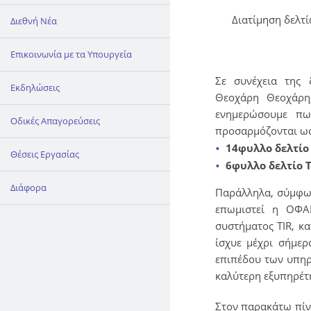
Διατίμηση δελτί
Διεθνή Νέα
Επικοινωνία με τα Υπουργεία
Σε συνέχεια της
Εκδηλώσεις
Θεοχάρη Θεοχάρη
ενημερώσουμε πω
Οδικές Απαγορεύσεις
προσαρμόζονται ως
14φυλλο δελτίο 
Θέσεις Εργασίας
6φυλλο δελτίο T
Διάφορα
Παράλληλα, σύμφων
επωμιστεί η ΟΦΑ
συστήματος TIR, κ
ίσχυε μέχρι σήμε
επιπέδου των υπηρ
καλύτερη εξυπηρέτ
Στον παρακάτω πίν