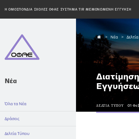
H ΟΜΟΣΠΟΝΔΙΑ
ΣΧΟΛΕΣ ΟΦΑΕ
ΣΥΣΤΗΜΑ TIR
ΜΕΜΟΝΩΜΕΝΗ ΕΓΓΥΗΣΗ
Νέα
Δελτί
Διατίμησ
Νέα
Εγγυήσεων
Όλα τα Νέα
ΔΕΛΤΙΑ ΤΥΠΟΥ
01 Φε
Δράσεις
Δελτία Τύπου