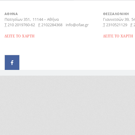
ΑΘΗΝΑ
ΘΕΣΣΑΛΟΝΙΚΗ
Πατησίων 351,
11144
–
Αθήνα
Γιαννιτσών 39,
5
Τ
210 2019760-62
F
2102284368
info@ofae.gr
Τ
2310521129
F
ΔΕΙΤΕ ΤΟ ΧΑΡΤΗ
ΔΕΙΤΕ ΤΟ ΧΑΡΤΗ
© 2026 - All rights reserved
Handcrafted by Radial