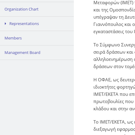
Μεταφορών (ΙΜΕΤ) τ
Organization Chart
και της Ομοσπονδί
υπέγραψαν τη Δευτέ
Representations
Γιαννόπουλος και ο
εγκαταστάσεις του
Members
Το Σύμφωνο Συνεργα
σειρά δράσεων και
Management Board
αλληλοενημέρωση σ
δράσεων στον τομέ
Η ΟΦΑΕ, ως δευτερ
ιδιοκτήτες φορτηγώ
ΙΜΕΤ/ΕΚΕΤΑ που επ
πρωτοβουλίες που 
κλάδου και στην α
Το ΙΜΕΤ/ΕΚΕΤΑ, ως 
διεξαγωγή εφαρμοσ