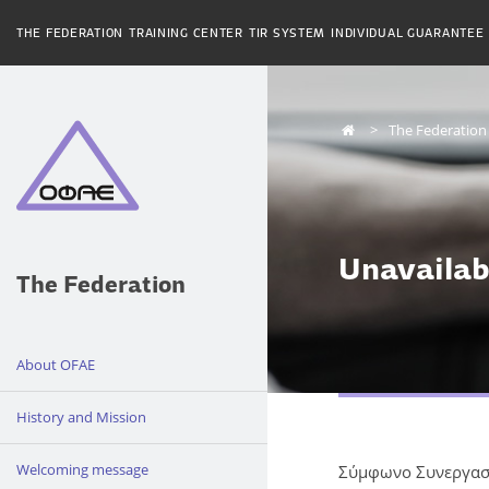
THE FEDERATION
TRAINING CENTER
TIR SYSTEM
INDIVIDUAL GUARANTEE
The Federation
Unavailab
The Federation
About OFAE
History and Mission
Welcoming message
Σύμφωνο Συνεργασί