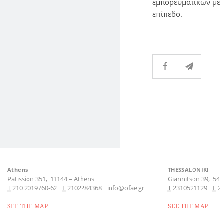
εμπορευματικών με
επίπεδο.
Athens
THESSALONIKI
Patission 351,
11144
–
Athens
Giannitson 39,
54
Τ
210 2019760-62
F
2102284368
info@ofae.gr
Τ
2310521129
F
SEE THE MAP
SEE THE MAP